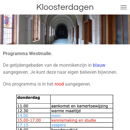
Kloosterdagen
Ga
direct
naar
de
hoofdinhoud
Programma Westmalle.
De getijdengebeden van de monnikenzijn in
blauw
aangegeven. Je kunt deze naar eigen believen bijwonen.
Ons programma is in het
rood
aangegeven.